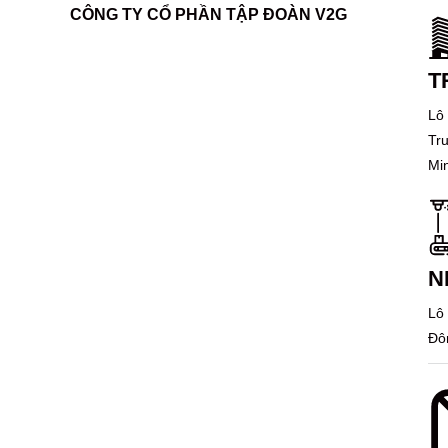
CÔNG TY CỔ PHẦN TẬP ĐOÀN V2G
T
Lô
Tr
Mi
N
Lô
Đô