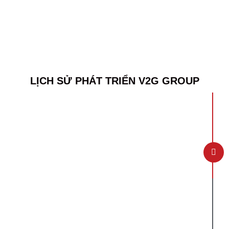
LỊCH SỬ PHÁT TRIỂN V2G GROUP
NĂM 2012
Bắt đầu hình thành với tên gọi Công ty TNHH
SX TM Bao Bì Thùy Dương - là một trong
những doanh nghiệp sản xuất bao bì uy tín
hàng đầu tại thị trường miền Nam.