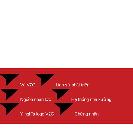
Về V2G
Lịch sử phát triển
Nguồn nhân lực
Hệ thống nhà xưởng
Ý nghĩa logo V2G
Chứng nhận