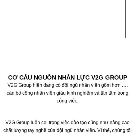
Global - cái tên thể hiện khát vọng xây dựng
một thương hiệu Việt vươn tầm thế giới của
ông Nguyễn Văn Thông và tập thể cán bộ -
công nhân viên V2G Group.
CƠ CẤU NGUỒN NHÂN LỰC V2G GROUP
V2G Group hiện đang có đội ngũ nhân viên gồm hơn ….
cán bộ công nhân viên giàu kinh nghiệm và tận tâm trong
công việc.
V2G Group luôn coi trọng việc đào tạo cũng như nâng cao
chất lượng tay nghề của đội ngũ nhân viên. Vì thế, chúng tôi