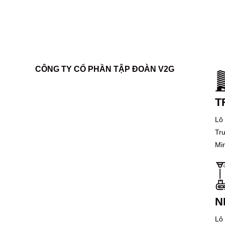
CÔNG TY CỔ PHẦN TẬP ĐOÀN V2G
T
Lô
Tr
Mi
N
Lô