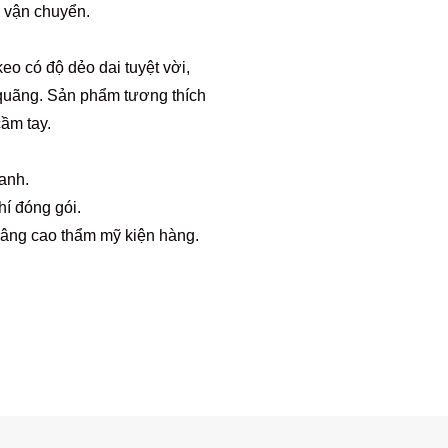
g vận chuyển.
eo có độ dẻo dai tuyệt vời,
 quãng. Sản phẩm tương thích
cầm tay.
anh.
hí đóng gói.
âng cao thẩm mỹ kiện hàng.