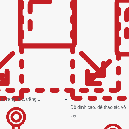
, vàng, lục, trắng...
Độ dính cao, dễ thao tác vớ
tay.