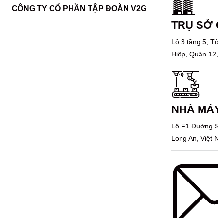
CÔNG TY CỔ PHẦN TẬP ĐOÀN V2G
TRỤ SỞ 
Lô 3 tầng 5, 
Hiệp, Quận 12
NHÀ MÁ
Lô F1 Đường S
Long An, Việt