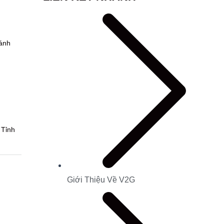
ánh
 Tỉnh
Giới Thiệu Về V2G