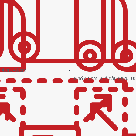
2.4cm, 4.8cm
Khổ 4.8cm - Độ dài 80yd/10