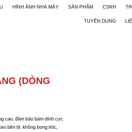
ỆU
HÌNH ẢNH NHÀ MÁY
SẢN PHẨM
CSKH
TI
TUYỂN DỤNG
LI
ÀNG (DÒNG
ng cao, đảm bảo bám dính cực
keo bền bỉ, không bong tróc,