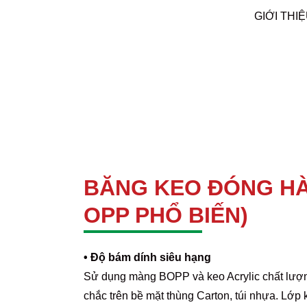
Skip
GIỚI THI
to
content
BĂNG KEO ĐÓNG H
OPP PHỔ BIẾN)
• Độ bám dính siêu hạng
Sử dụng màng BOPP và keo Acrylic chất lượ
chắc trên bề mặt thùng Carton, túi nhựa. Lớp 