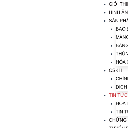
Skip
Menu
GIỚI TH
to
HÌNH Ả
content
SẢN PH
BAO 
MÀNG
BĂNG
THÙ
HÓA 
CSKH
CHÍN
DỊCH
TIN TỨC
HOẠT
TIN 
CHỨNG 