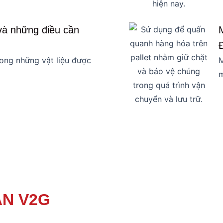
à những điều cần
rong những vật liệu được
M
m
ÀN V2G