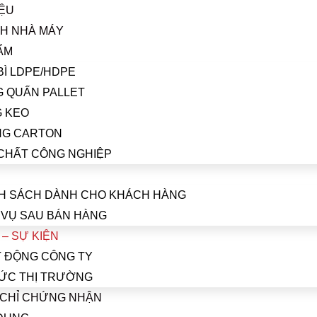
IỆU
NH NHÀ MÁY
ẨM
BÌ LDPE/HDPE
 QUẤN PALLET
 KEO
NG CARTON
CHẤT CÔNG NGHIỆP
H SÁCH DÀNH CHO KHÁCH HÀNG
 VỤ SAU BÁN HÀNG
 – SỰ KIỆN
 ĐỘNG CÔNG TY
TỨC THỊ TRƯỜNG
CHỈ CHỨNG NHẬN