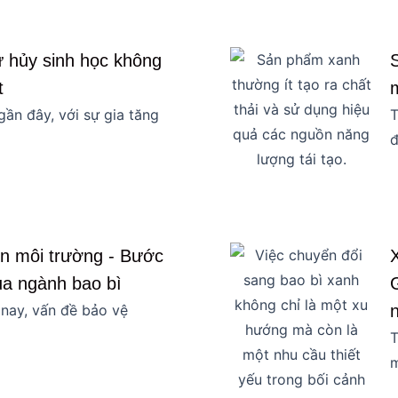
tự hủy sinh học không
t
ần đây, với sự gia tăng
T
đ
ện môi trường - Bước
của ngành bao bì
 nay, vấn đề bảo vệ
T
m