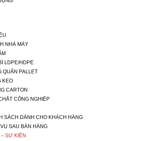
DỤNG
IỆU
NH NHÀ MÁY
ẨM
BÌ LDPE/HDPE
 QUẤN PALLET
 KEO
NG CARTON
CHẤT CÔNG NGHIỆP
H SÁCH DÀNH CHO KHÁCH HÀNG
 VỤ SAU BÁN HÀNG
 – SỰ KIỆN