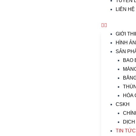
TUYỂN 
LIÊN HỆ
GIỚI TH
HÌNH Ả
SẢN PH
BAO 
MÀNG
BĂNG
THÙ
HÓA 
CSKH
CHÍN
DỊCH
TIN TỨC