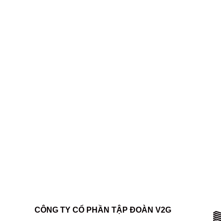
Skip
to
content
CÔNG TY CỔ PHẦN TẬP ĐOÀN V2G