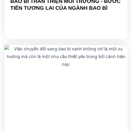
BAO BÌ THÂN THIỆN MÔI TRƯỜNG - BƯỚC
TIẾN TƯƠNG LAI CỦA NGÀNH BAO BÌ