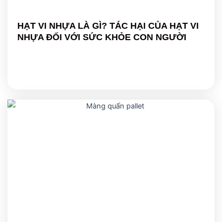
HẠT VI NHỰA LÀ GÌ? TÁC HẠI CỦA HẠT VI
NHỰA ĐỐI VỚI SỨC KHỎE CON NGƯỜI