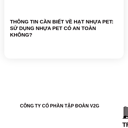
THÔNG TIN CẦN BIẾT VỀ HẠT NHỰA PET:
SỬ DỤNG NHỰA PET CÓ AN TOÀN
KHÔNG?
CÔNG TY CỔ PHẦN TẬP ĐOÀN V2G
T