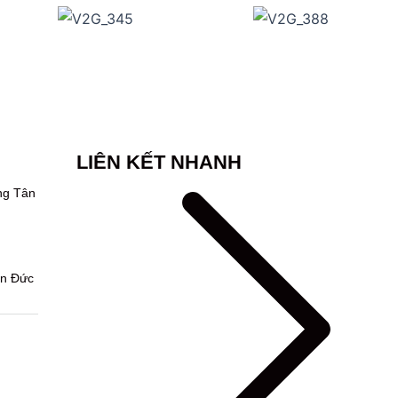
LIÊN KẾT NHANH
ng Tân
ện Đức