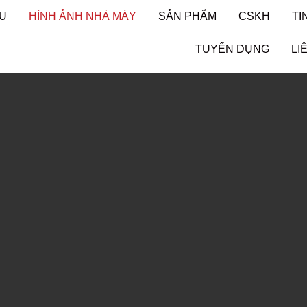
ỆU
HÌNH ẢNH NHÀ MÁY
SẢN PHẨM
CSKH
TI
TUYỂN DỤNG
LI