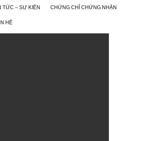
N TỨC – SỰ KIỆN
CHỨNG CHỈ CHỨNG NHẬN
ÊN HỆ