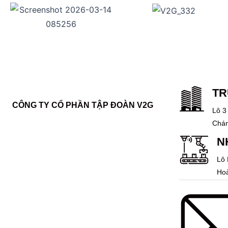
TR
CÔNG TY CỔ PHẦN TẬP ĐOÀN V2G
Lô 3
Chán
N
Lô 
Hoà