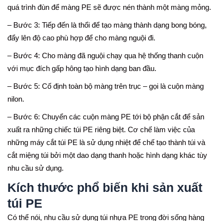
quá trình đùn để màng PE sẽ được nén thành một màng mỏng.
– Bước 3: Tiếp đến là thổi để tạo màng thành dạng bong bóng,
đẩy lên độ cao phù hợp để cho màng nguội đi.
– Bước 4: Cho màng đã nguội chạy qua hệ thống thanh cuộn
với mục đích gấp hông tạo hình dạng ban đầu.
– Bước 5: Cố định toàn bộ màng trên trục – gọi là cuộn màng
nilon.
– Bước 6: Chuyển các cuộn màng PE tới bộ phận cắt để sản
xuất ra những chiếc túi PE riêng biệt. Cơ chế làm việc của
những máy cắt túi PE là sử dụng nhiệt để chế tạo thành túi và
cắt miệng túi bởi một dao dạng thanh hoặc hình dạng khác tùy
nhu cầu sử dụng.
Kích thước phổ biến khi sản xuất
túi PE
Có thể nói, nhu cầu sử dụng túi nhựa PE trong đời sống hàng