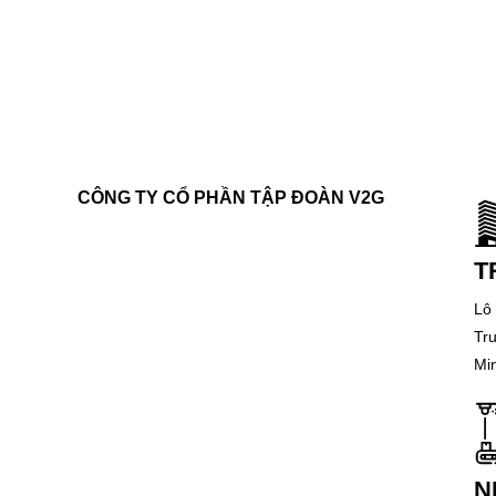
CÔNG TY CỔ PHẦN TẬP ĐOÀN V2G
T
Lô
Tr
Mi
N