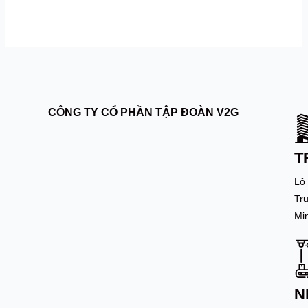
CÔNG TY CỔ PHẦN TẬP ĐOÀN V2G
T
Lô
Tr
Mi
N