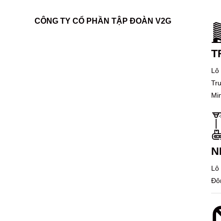
CÔNG TY CỔ PHẦN TẬP ĐOÀN V2G
T
Lô
Tr
Mi
N
Lô
Đô