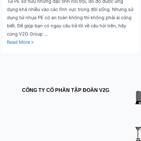
Không?
Túi PE sở hữu những đặc tính nổi trội, do đó được ứng
Lưu
dụng khá nhiều vào các lĩnh vực trong đời sống. Nhưng sử
Ý
dụng túi nhựa PE có an toàn không thì không phải ai cũng
Khi
biết. Để giúp bạn có ngay câu trả lời về câu hỏi trên, hãy
Sử
cùng V2G Group …
Dụng
Read More »
Túi
nhựa
PE
CÔNG TY CỔ PHẦN TẬP ĐOÀN V2G