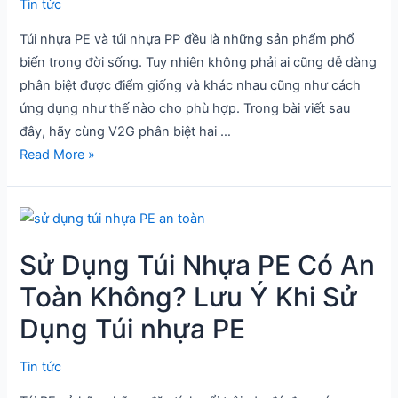
và
Tin tức
túi
Túi nhựa PE và túi nhựa PP đều là những sản phẩm phổ
nhựa
biến trong đời sống. Tuy nhiên không phải ai cũng dễ dàng
PP:
phân biệt được điểm giống và khác nhau cũng như cách
Túi
ứng dụng như thế nào cho phù hợp. Trong bài viết sau
nào
đây, hãy cùng V2G phân biệt hai …
tốt
Read More »
hơn?
Sử
Dụng
Sử Dụng Túi Nhựa PE Có An
Túi
Nhựa
Toàn Không? Lưu Ý Khi Sử
PE
Dụng Túi nhựa PE
Có
An
Tin tức
Toàn