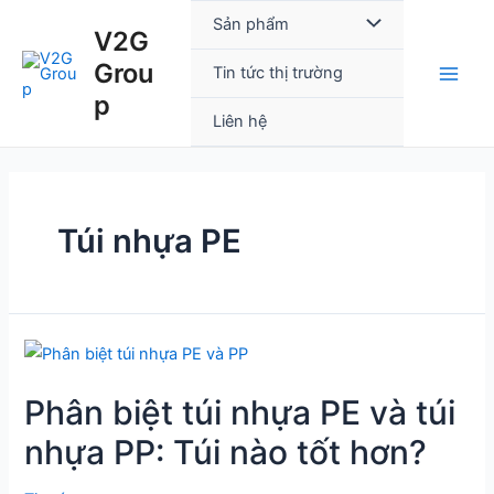
Skip
Main
Menu
Sản phẩm
V2G
to
Men
Grou
content
Toggle
Tin tức thị trường
p
Liên hệ
Túi nhựa PE
Phân
biệt
Phân biệt túi nhựa PE và túi
túi
nhựa
nhựa PP: Túi nào tốt hơn?
PE