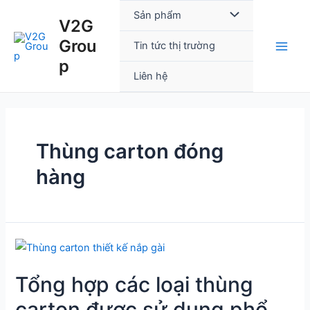
Skip
Main
Menu
Sản phẩm
V2G
to
Men
Grou
content
Toggle
Tin tức thị trường
p
Liên hệ
Thùng carton đóng
hàng
Tổng
hợp
Tổng hợp các loại thùng
các
loại
carton được sử dụng phổ