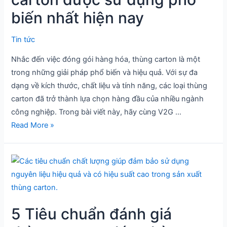
thùng
biến nhất hiện nay
carton
được
Tin tức
sử
dụng
Nhắc đến việc đóng gói hàng hóa, thùng carton là một
phổ
trong những giải pháp phổ biến và hiệu quả. Với sự đa
biến
dạng về kích thước, chất liệu và tính năng, các loại thùng
nhất
carton đã trở thành lựa chọn hàng đầu của nhiều ngành
hiện
công nghiệp. Trong bài viết này, hãy cùng V2G …
nay
Read More »
5
Tiêu
chuẩn
đánh
5 Tiêu chuẩn đánh giá
giá
thùng