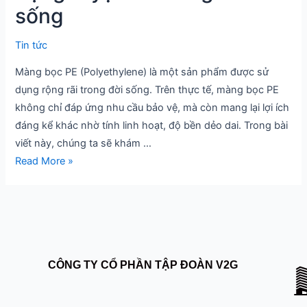
ứng
sống
dụng
tuyệt
Tin tức
vời
Màng bọc PE (Polyethylene) là một sản phẩm được sử
trong
dụng rộng rãi trong đời sống. Trên thực tế, màng bọc PE
đời
không chỉ đáp ứng nhu cầu bảo vệ, mà còn mang lại lợi ích
sống
đáng kể khác nhờ tính linh hoạt, độ bền dẻo dai. Trong bài
viết này, chúng ta sẽ khám …
Read More »
CÔNG TY CỔ PHẦN TẬP ĐOÀN V2G