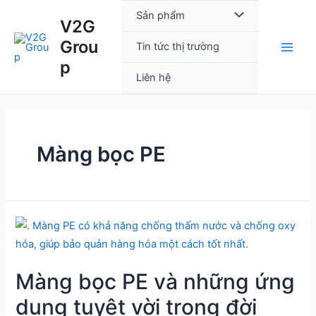
Skip
Main
Menu
Sản phẩm
V2G
to
Men
Grou
content
Toggle
Tin tức thị trường
p
Liên hệ
Màng bọc PE
Màng
bọc
PE
Màng bọc PE và những ứng
và
những
dụng tuyệt vời trong đời