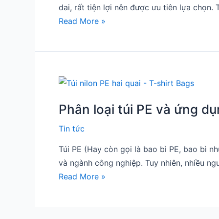
dai, rất tiện lợi nên được ưu tiên lựa chọn. 
lông
Read More »
được
sử
dụng
phổ
biến
Phân
nhất
loại
hiện
Phân loại túi PE và ứng d
túi
nay
PE
Tin tức
và
Túi PE (Hay còn gọi là bao bì PE, bao bì n
ứng
và ngành công nghiệp. Tuy nhiên, nhiều ngư
dụng
Read More »
phổ
biến
của
từng