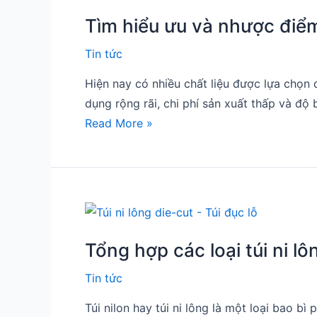
hiểu
Tìm hiểu ưu và nhược điể
ưu
và
Tin tức
nhược
Hiện nay có nhiều chất liệu được lựa chọn 
điểm
dụng rộng rãi, chi phí sản xuất thấp và đ
của
Read More »
bao
bì
nhựa
PE
Tổng
hợp
Tổng hợp các loại túi ni l
các
loại
Tin tức
túi
Túi nilon hay túi ni lông là một loại bao b
ni