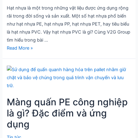
biết
Hạt nhựa là một trong những vật liệu được ứng dụng rộng
rãi trong đời sống và sản xuất. Một số hạt nhựa phổ biến
như hạt nhựa PE, hạt nhựa PP, hạt nhựa PET, hay tiêu biểu
là hạt nhựa PVC. Vậy hạt nhựa PVC là gì? Cùng V2G Group
tìm hiểu trong bài …
Read More »
Màng
quấn
PE
công
Màng quấn PE công nghiệp
nghiệp
là
là gì? Đặc điểm và ứng
gì?
dụng
Đặc
điểm
Tin tức