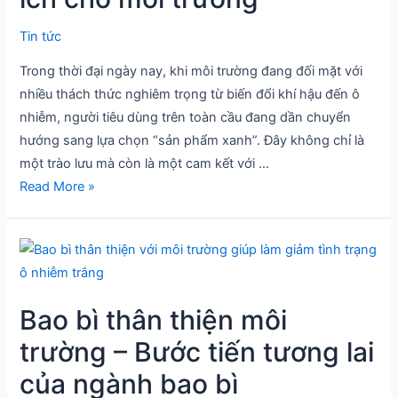
dùng
mới
Tin tức
và
Trong thời đại ngày nay, khi môi trường đang đối mặt với
những
nhiều thách thức nghiêm trọng từ biến đổi khí hậu đến ô
lợi
nhiễm, người tiêu dùng trên toàn cầu đang dần chuyển
ích
hướng sang lựa chọn “sản phẩm xanh”. Đây không chỉ là
cho
một trào lưu mà còn là một cam kết với …
môi
Read More »
trường
Bao
bì
thân
Bao bì thân thiện môi
thiện
môi
trường – Bước tiến tương lai
trường
của ngành bao bì
–