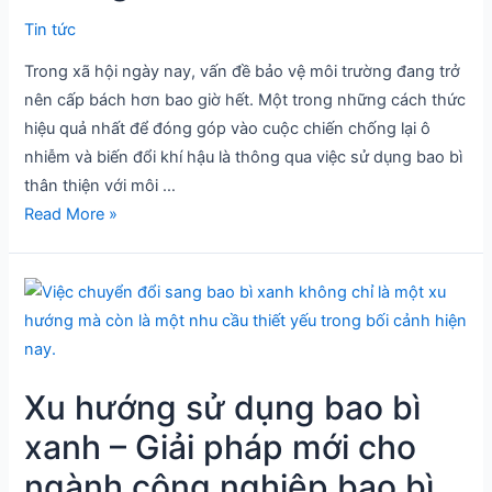
Bước
Tin tức
tiến
Trong xã hội ngày nay, vấn đề bảo vệ môi trường đang trở
tương
nên cấp bách hơn bao giờ hết. Một trong những cách thức
lai
hiệu quả nhất để đóng góp vào cuộc chiến chống lại ô
của
nhiễm và biến đổi khí hậu là thông qua việc sử dụng bao bì
ngành
thân thiện với môi …
bao
Read More »
bì
Xu
hướng
sử
dụng
Xu hướng sử dụng bao bì
bao
bì
xanh – Giải pháp mới cho
xanh
ngành công nghiệp bao bì
–