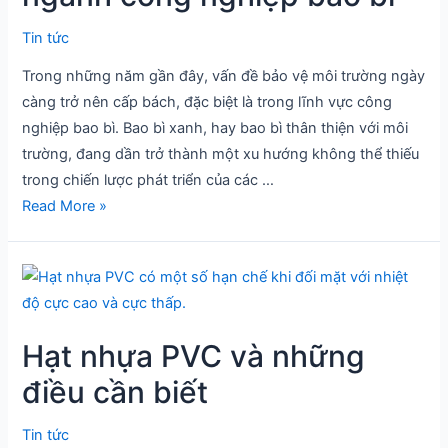
Giải
Tin tức
pháp
Trong những năm gần đây, vấn đề bảo vệ môi trường ngày
mới
càng trở nên cấp bách, đặc biệt là trong lĩnh vực công
cho
nghiệp bao bì. Bao bì xanh, hay bao bì thân thiện với môi
ngành
trường, đang dần trở thành một xu hướng không thể thiếu
công
trong chiến lược phát triển của các …
nghiệp
Read More »
bao
bì
Hạt
nhựa
PVC
Hạt nhựa PVC và những
và
những
điều cần biết
điều
cần
Tin tức