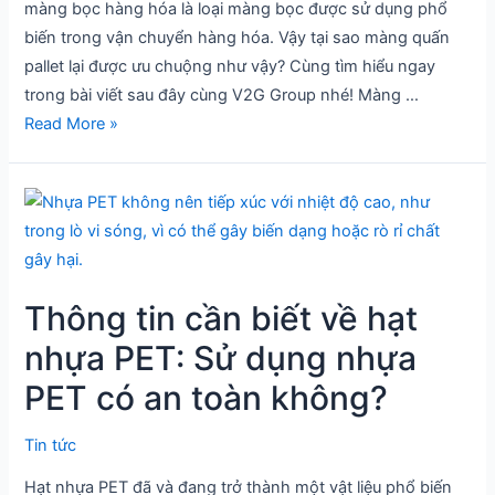
vận
màng bọc hàng hóa là loại màng bọc được sử dụng phổ
chuyển
biến trong vận chuyển hàng hóa. Vậy tại sao màng quấn
hàng
pallet lại được ưu chuộng như vậy? Cùng tìm hiểu ngay
hóa?
trong bài viết sau đây cùng V2G Group nhé! Màng …
Read More »
Thông
tin
cần
biết
Thông tin cần biết về hạt
về
hạt
nhựa PET: Sử dụng nhựa
nhựa
PET có an toàn không?
PET:
Sử
Tin tức
dụng
Hạt nhựa PET đã và đang trở thành một vật liệu phổ biến
nhựa