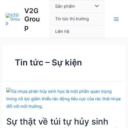
Skip
Phân
Main
Menu
Sản phẩm
V2G
to
trang
Men
Grou
content
bài
Toggle
Tin tức thị trường
viết
p
Liên hệ
Tin tức – Sự kiện
Sự
thật
về
túi
Sự thật về túi tự hủy sinh
tự