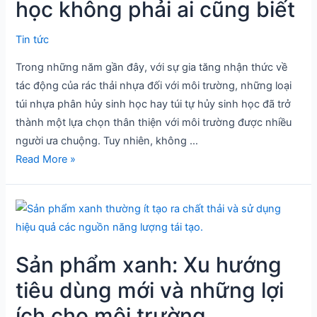
hủy
học không phải ai cũng biết
sinh
học
Tin tức
không
Trong những năm gần đây, với sự gia tăng nhận thức về
phải
tác động của rác thải nhựa đối với môi trường, những loại
ai
túi nhựa phân hủy sinh học hay túi tự hủy sinh học đã trở
cũng
thành một lựa chọn thân thiện với môi trường được nhiều
biết
người ưa chuộng. Tuy nhiên, không …
Read More »
Sản
phẩm
xanh:
Sản phẩm xanh: Xu hướng
Xu
hướng
tiêu dùng mới và những lợi
tiêu
ích cho môi trường