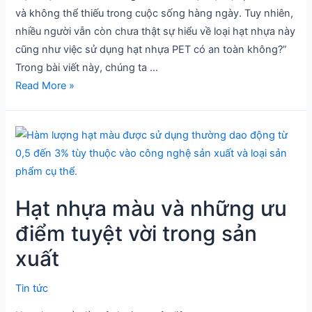
và không thể thiếu trong cuộc sống hàng ngày. Tuy nhiên,
PET
nhiều người vẫn còn chưa thật sự hiểu về loại hạt nhựa này
có
cũng như việc sử dụng hạt nhựa PET có an toàn không?”
an
Trong bài viết này, chúng ta …
toàn
Read More »
không?
Hạt
nhựa
màu
và
Hạt nhựa màu và những ưu
những
ưu
điểm tuyệt vời trong sản
điểm
xuất
tuyệt
vời
Tin tức
trong