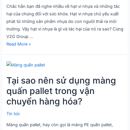
Chắc hẳn bạn đã nghe nhiều về hạt vi nhựa và những tác
vi
hại của chúng đối với sức khỏe. Hạt vi nhựa chủ yếu xuất
nhựa
phát từ những sản phẩm nhựa do con người thải ra môi
đối
trường. Vậy hạt vi nhựa là gì và tác hại của nó ra sao? Cùng
với
V2G Group …
sức
Read More »
khỏe
con
người
Tại
sao
Tại sao nên sử dụng màng
nên
sử
quấn pallet trong vận
dụng
chuyển hàng hóa?
màng
quấn
Tin tức
pallet
trong
Màng quấn pallet, hay còn gọi là màng PE quấn pallet,